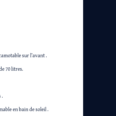
camotable sur l’avant .
e 70 litres.
 .
mable en bain de soleil .